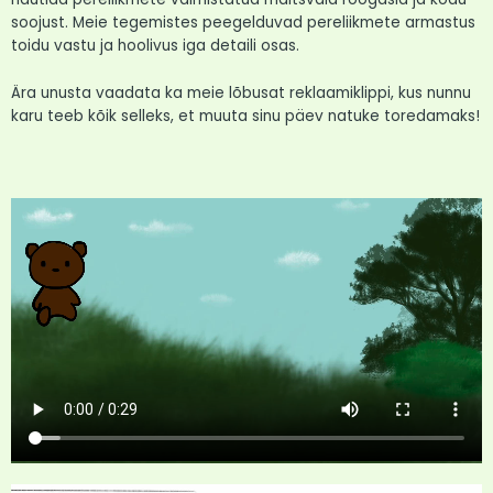
soojust. Meie tegemistes peegelduvad pereliikmete armastus
toidu vastu ja hoolivus iga detaili osas.
Ära unusta vaadata ka meie lõbusat reklaamiklippi, kus nunnu
karu teeb kõik selleks, et muuta sinu päev natuke toredamaks!