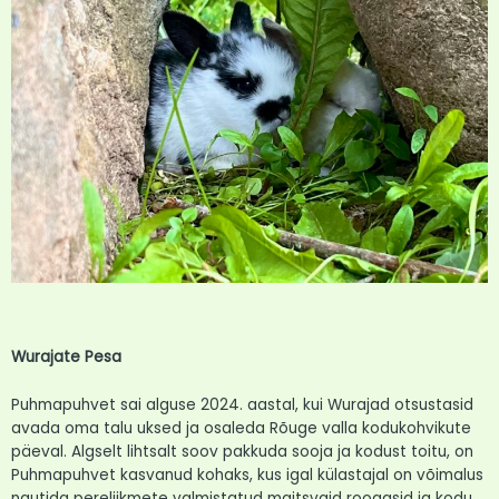
Wurajate Pesa
Puhmapuhvet sai alguse 2024. aastal, kui Wurajad otsustasid
avada oma talu uksed ja osaleda Rõuge valla kodukohvikute
päeval. Algselt lihtsalt soov pakkuda sooja ja kodust toitu, on
Puhmapuhvet kasvanud kohaks, kus igal külastajal on võimalus
nautida pereliikmete valmistatud maitsvaid roogasid ja kodu